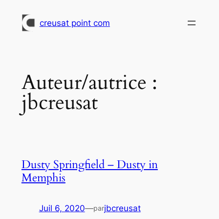
Aller
au
creusat point com
contenu
Auteur/autrice :
jbcreusat
Dusty Springfield – Dusty in
Memphis
Juil 6, 2020
—
jbcreusat
par