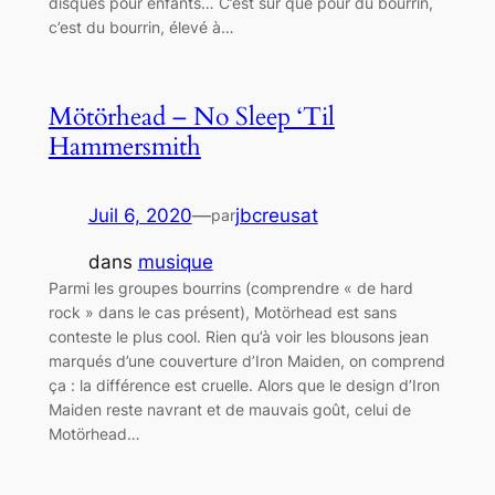
disques pour enfants… C’est sûr que pour du bourrin,
c’est du bourrin, élevé à…
Mötörhead – No Sleep ‘Til
Hammersmith
Juil 6, 2020
—
jbcreusat
par
dans
musique
Parmi les groupes bourrins (comprendre « de hard
rock » dans le cas présent), Motörhead est sans
conteste le plus cool. Rien qu’à voir les blousons jean
marqués d’une couverture d’Iron Maiden, on comprend
ça : la différence est cruelle. Alors que le design d’Iron
Maiden reste navrant et de mauvais goût, celui de
Motörhead…